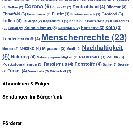
Corona
(6)
Deutschland
(4)
Diktatur
(3)
(2)
Coltan
(2)
Covid-19
(2)
Ehrenfeld
(3)
Flucht
(3)
Genfood
(3)
Feminismus
(2)
Friedensmarsch
(2)
Indien
(4)
Jai Jagat
(2)
Kapitalismus
(2)
Kenia
(2)
Kinderarbeit
(2)
Klimaschutz
Köln
(4)
Kolonialismus
(3)
Konzerne
(3)
(2)
Kobalt
(2)
Kolumbien
(2)
Menschenrechte
(23)
Landwirtschaft
(4)
Nachhaltigkeit
Mexiko
(4)
Migration
(3)
Mexico
(2)
Musik
(2)
(8)
Nahrung
(4)
Pazifismus
(3)
Politik
(3)
Nahrungsgerechtigkeit
(2)
Rassismus
(4)
Rohstoffe
(4)
Postkolonialismus
(3)
Satire
(2)
Spanien
Türkei
(4)
(2)
Venezuela
(2)
Wirtschaft
(2)
Abonnieren & Folgen
Sendungen im Bürgerfunk
Förderer