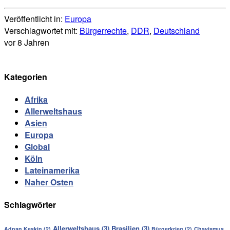
Veröffentlicht in:
Europa
Verschlagwortet mit:
Bürgerrechte
,
DDR
,
Deutschland
vor 8 Jahren
Kategorien
Afrika
Allerweltshaus
Asien
Europa
Global
Köln
Lateinamerika
Naher Osten
Schlagwörter
Allerweltshaus
(3)
Brasilien
(3)
Adnan Keskin
(2)
Bürgerkrieg
(2)
Chavismus