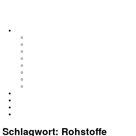
alleweltonair
Podcasts
Allerweltshaus
Köln
Global
Afrika
Asien
Europa
Naher Osten
Lateinamerika
Kontakt
Impressum
Datenschutz
Archiv
Schlagwort:
Rohstoffe