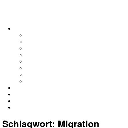
alleweltonair
Podcasts
Allerweltshaus
Köln
Global
Afrika
Asien
Europa
Naher Osten
Lateinamerika
Kontakt
Impressum
Datenschutz
Archiv
Schlagwort:
Migration