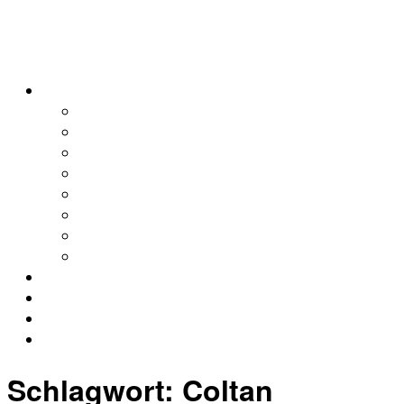
alleweltonair
Podcasts
Allerweltshaus
Köln
Global
Afrika
Asien
Europa
Naher Osten
Lateinamerika
Kontakt
Impressum
Datenschutz
Archiv
Schlagwort:
Coltan