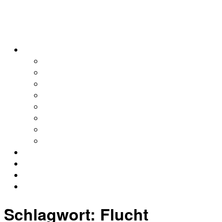
alleweltonair
Podcasts
Allerweltshaus
Köln
Global
Afrika
Asien
Europa
Naher Osten
Lateinamerika
Kontakt
Impressum
Datenschutz
Archiv
Schlagwort:
Flucht