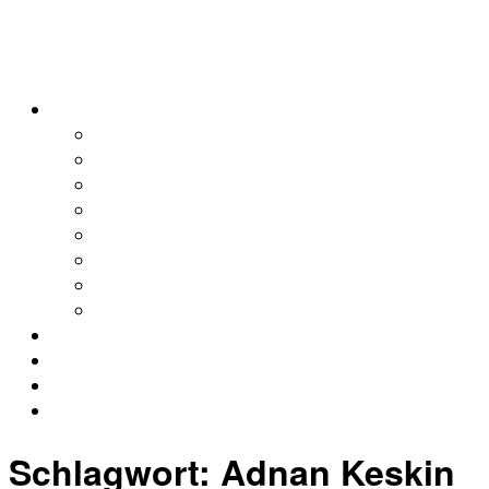
alleweltonair
Podcasts
Allerweltshaus
Köln
Global
Afrika
Asien
Europa
Naher Osten
Lateinamerika
Kontakt
Impressum
Datenschutz
Archiv
Schlagwort:
Adnan Keskin