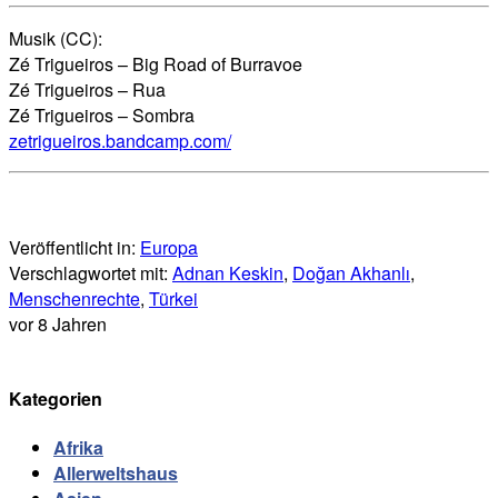
Musik (CC):
Zé Trigueiros – Big Road of Burravoe
Zé Trigueiros – Rua
Zé Trigueiros – Sombra
zetrigueiros.bandcamp.com/
Veröffentlicht in:
Europa
Verschlagwortet mit:
Adnan Keskin
,
Doğan Akhanlı
,
Menschenrechte
,
Türkei
vor 8 Jahren
Kategorien
Afrika
Allerweltshaus