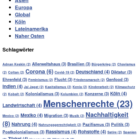
Asien
Europa
Global
Köln
Lateinamerika
Naher Osten
Schlagwörter
Allerweltshaus
(3)
Brasilien
(3)
Adnan Keskin
(2)
Bürgerkrieg
(2)
Chavismus
Corona
(6)
Deutschland
(4)
Diktatur
(3)
(2)
Coltan
(2)
Covid-19
(2)
Ehrenfeld
(3)
Flucht
(3)
Genfood
(3)
Feminismus
(2)
Friedensmarsch
(2)
Indien
(4)
Jai Jagat
(2)
Kapitalismus
(2)
Kenia
(2)
Kinderarbeit
(2)
Klimaschutz
Köln
(4)
Kolonialismus
(3)
Konzerne
(3)
(2)
Kobalt
(2)
Kolumbien
(2)
Menschenrechte
(23)
Landwirtschaft
(4)
Nachhaltigkeit
Mexiko
(4)
Migration
(3)
Mexico
(2)
Musik
(2)
(8)
Nahrung
(4)
Pazifismus
(3)
Politik
(3)
Nahrungsgerechtigkeit
(2)
Rassismus
(4)
Rohstoffe
(4)
Postkolonialismus
(3)
Satire
(2)
Spanien
Türkei
(4)