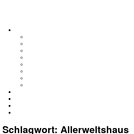
alleweltonair
Podcasts
Allerweltshaus
Köln
Global
Afrika
Asien
Europa
Naher Osten
Lateinamerika
Kontakt
Impressum
Datenschutz
Archiv
Schlagwort:
Allerweltshaus