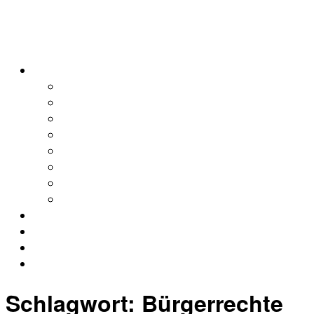
alleweltonair
Podcasts
Allerweltshaus
Köln
Global
Afrika
Asien
Europa
Naher Osten
Lateinamerika
Kontakt
Impressum
Datenschutz
Archiv
Schlagwort:
Bürgerrechte