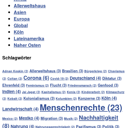
Allerweltshaus
Asien
Europa
Global
Köln
Lateinamerika
Naher Osten
Schlagwörter
Allerweltshaus
(3)
Brasilien
(3)
Adnan Keskin
(2)
Bürgerkrieg
(2)
Chavismus
Corona
(6)
Deutschland
(4)
Diktatur
(3)
(2)
Coltan
(2)
Covid-19
(2)
Ehrenfeld
(3)
Flucht
(3)
Genfood
(3)
Feminismus
(2)
Friedensmarsch
(2)
Indien
(4)
Jai Jagat
(2)
Kapitalismus
(2)
Kenia
(2)
Kinderarbeit
(2)
Klimaschutz
Köln
(4)
Kolonialismus
(3)
Konzerne
(3)
(2)
Kobalt
(2)
Kolumbien
(2)
Menschenrechte
(23)
Landwirtschaft
(4)
Nachhaltigkeit
Mexiko
(4)
Migration
(3)
Mexico
(2)
Musik
(2)
(8)
Nahrung
(4)
Pazifismus
(3)
Politik
(3)
Nahrungsgerechtigkeit
(2)