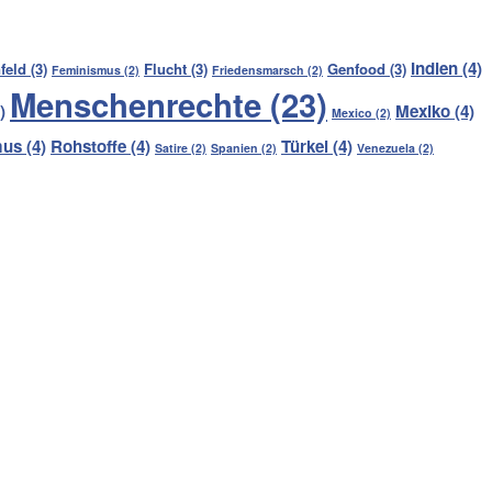
Indien
(4)
feld
(3)
Flucht
(3)
Genfood
(3)
Feminismus
(2)
Friedensmarsch
(2)
Menschenrechte
(23)
)
Mexiko
(4)
Mexico
(2)
mus
(4)
Rohstoffe
(4)
Türkei
(4)
Satire
(2)
Spanien
(2)
Venezuela
(2)