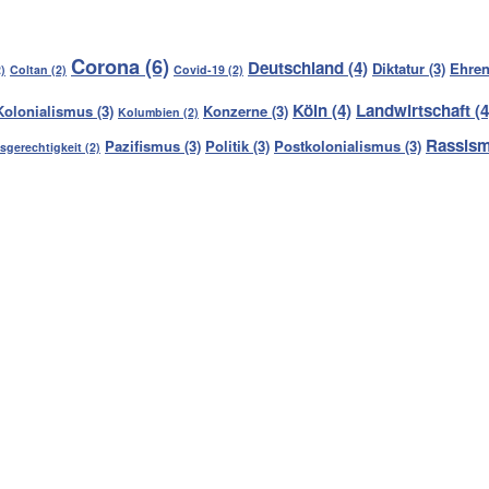
Corona
(6)
Deutschland
(4)
Diktatur
(3)
Ehren
)
Coltan
(2)
Covid-19
(2)
Köln
(4)
Landwirtschaft
(4
Kolonialismus
(3)
Konzerne
(3)
Kolumbien
(2)
Rassis
Pazifismus
(3)
Politik
(3)
Postkolonialismus
(3)
sgerechtigkeit
(2)