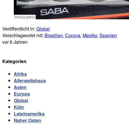
Veröffentlicht in:
Global
Verschlagwortet mit:
Brasilien
,
Corona
,
Mexiko
,
Spanien
vor 6 Jahren
Kategorien
Afrika
Allerweltshaus
Asien
Europa
Global
Köln
Lateinamerika
Naher Osten