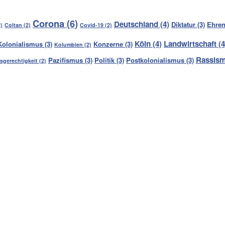
Corona
(6)
Deutschland
(4)
Diktatur
(3)
Ehren
)
Coltan
(2)
Covid-19
(2)
Köln
(4)
Landwirtschaft
(4
Kolonialismus
(3)
Konzerne
(3)
Kolumbien
(2)
Rassis
Pazifismus
(3)
Politik
(3)
Postkolonialismus
(3)
sgerechtigkeit
(2)