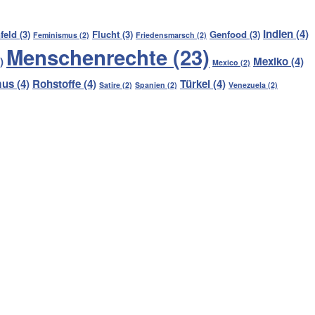
Indien
(4)
feld
(3)
Flucht
(3)
Genfood
(3)
Feminismus
(2)
Friedensmarsch
(2)
Menschenrechte
(23)
)
Mexiko
(4)
Mexico
(2)
mus
(4)
Rohstoffe
(4)
Türkei
(4)
Satire
(2)
Spanien
(2)
Venezuela
(2)