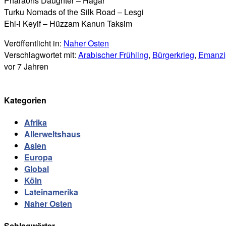
Pharaohs Daughter – Hagar
Turku Nomads of the Silk Road – Lesgi
Ehl-i Keyif – Hüzzam Kanun Taksim
Veröffentlicht in:
Naher Osten
Verschlagwortet mit:
Arabischer Frühling
,
Bürgerkrieg
,
Emanzi
vor 7 Jahren
Kategorien
Afrika
Allerweltshaus
Asien
Europa
Global
Köln
Lateinamerika
Naher Osten
Schlagwörter