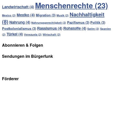
Menschenrechte
(23)
Landwirtschaft
(4)
Nachhaltigkeit
Mexiko
(4)
Migration
(3)
Mexico
(2)
Musik
(2)
(8)
Nahrung
(4)
Pazifismus
(3)
Politik
(3)
Nahrungsgerechtigkeit
(2)
Rassismus
(4)
Rohstoffe
(4)
Postkolonialismus
(3)
Satire
(2)
Spanien
Türkei
(4)
(2)
Venezuela
(2)
Wirtschaft
(2)
Abonnieren & Folgen
Sendungen im Bürgerfunk
Förderer