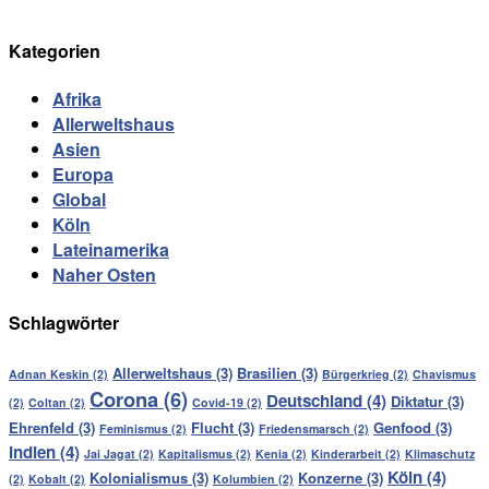
Kategorien
Afrika
Allerweltshaus
Asien
Europa
Global
Köln
Lateinamerika
Naher Osten
Schlagwörter
Allerweltshaus
(3)
Brasilien
(3)
Adnan Keskin
(2)
Bürgerkrieg
(2)
Chavismus
Corona
(6)
Deutschland
(4)
Diktatur
(3)
(2)
Coltan
(2)
Covid-19
(2)
Ehrenfeld
(3)
Flucht
(3)
Genfood
(3)
Feminismus
(2)
Friedensmarsch
(2)
Indien
(4)
Jai Jagat
(2)
Kapitalismus
(2)
Kenia
(2)
Kinderarbeit
(2)
Klimaschutz
Köln
(4)
Kolonialismus
(3)
Konzerne
(3)
(2)
Kobalt
(2)
Kolumbien
(2)