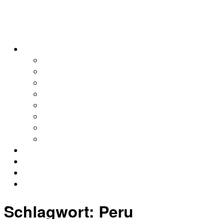
alleweltonair
Podcasts
Allerweltshaus
Köln
Global
Afrika
Asien
Europa
Naher Osten
Lateinamerika
Kontakt
Impressum
Datenschutz
Archiv
Schlagwort:
Peru