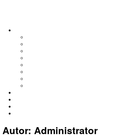
alleweltonair
Podcasts
Allerweltshaus
Köln
Global
Afrika
Asien
Europa
Naher Osten
Lateinamerika
Kontakt
Impressum
Datenschutz
Archiv
Autor:
Administrator