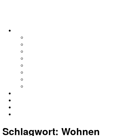
alleweltonair
Podcasts
Allerweltshaus
Köln
Global
Afrika
Asien
Europa
Naher Osten
Lateinamerika
Kontakt
Impressum
Datenschutz
Archiv
Schlagwort:
Wohnen