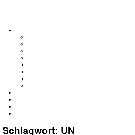
alleweltonair
Podcasts
Allerweltshaus
Köln
Global
Afrika
Asien
Europa
Naher Osten
Lateinamerika
Kontakt
Impressum
Datenschutz
Archiv
Schlagwort:
UN