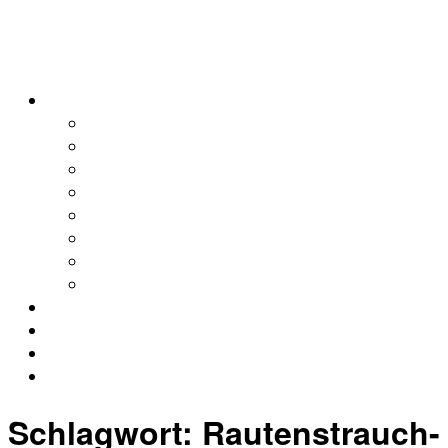
alleweltonair
Podcasts
Allerweltshaus
Köln
Global
Afrika
Asien
Europa
Naher Osten
Lateinamerika
Kontakt
Impressum
Datenschutz
Archiv
Schlagwort:
Rautenstrauch-