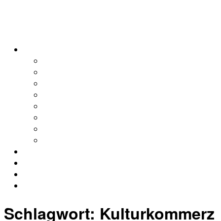
alleweltonair
Podcasts
Allerweltshaus
Köln
Global
Afrika
Asien
Europa
Naher Osten
Lateinamerika
Kontakt
Impressum
Datenschutz
Archiv
Schlagwort:
Kulturkommerz