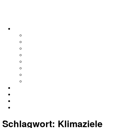
alleweltonair
Podcasts
Allerweltshaus
Köln
Global
Afrika
Asien
Europa
Naher Osten
Lateinamerika
Kontakt
Impressum
Datenschutz
Archiv
Schlagwort:
Klimaziele