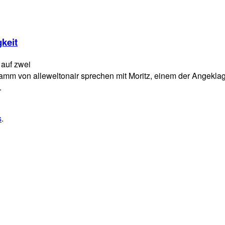
keit
 auf zwei
mm von alleweltonair sprechen mit Moritz, einem der Angeklagt
.
s
.