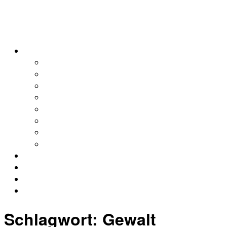
alleweltonair
Podcasts
Allerweltshaus
Köln
Global
Afrika
Asien
Europa
Naher Osten
Lateinamerika
Kontakt
Impressum
Datenschutz
Archiv
Schlagwort:
Gewalt