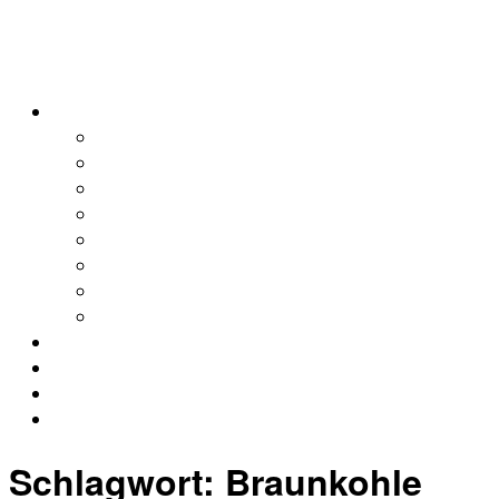
alleweltonair
Podcasts
Allerweltshaus
Köln
Global
Afrika
Asien
Europa
Naher Osten
Lateinamerika
Kontakt
Impressum
Datenschutz
Archiv
Schlagwort:
Braunkohle