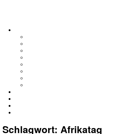
alleweltonair
Podcasts
Allerweltshaus
Köln
Global
Afrika
Asien
Europa
Naher Osten
Lateinamerika
Kontakt
Impressum
Datenschutz
Archiv
Schlagwort:
Afrikatag