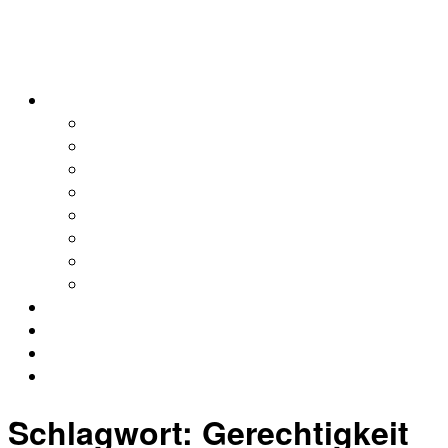
alleweltonair
Podcasts
Allerweltshaus
Köln
Global
Afrika
Asien
Europa
Naher Osten
Lateinamerika
Kontakt
Impressum
Datenschutz
Archiv
Schlagwort:
Gerechtigkeit