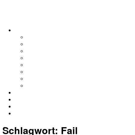
alleweltonair
Podcasts
Allerweltshaus
Köln
Global
Afrika
Asien
Europa
Naher Osten
Lateinamerika
Kontakt
Impressum
Datenschutz
Archiv
Schlagwort:
Fail